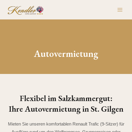
Skip
MAI
to
ME
content
Autovermietung
Flexibel im Salzkammergut:
Ihre Autovermietung in St. Gilgen
Mieten Sie unseren komfortablen Renault Trafic (9-Sitzer) für
Ausflüge rund um den Wolfgangsee, Gruppenreisen oder