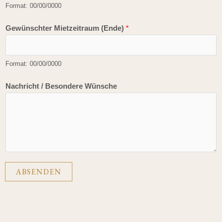
d
Format: 00/00/0000
e
Gewünschter Mietzeitraum (Ende)
*
)
W
ü
Format: 00/00/0000
n
s
Nachricht / Besondere Wünsche
c
h
e
*
ABSENDEN